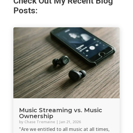
Check Out My Recent Blog
Posts:
Music Streaming vs. Music
Ownership
by
Chase Tremaine
|
Jan 21, 2026
"Are we entitled to all music at all times,